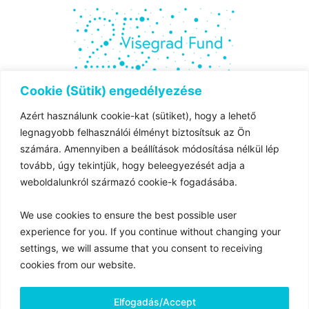
Cookie (Sütik) engedélyezése
Azért használunk cookie-kat (sütiket), hogy a lehető
The project is co-financed by the governments of
legnagyobb felhasználói élményt biztosítsuk az Ön
Czechia,
számára. Amennyiben a beállítások módosítása nélkül lép
Hungary, Poland and Slovakia through Visegrad Grants
tovább, úgy tekintjük, hogy beleegyezését adja a
from
weboldalunkról származó cookie-k fogadásába.
the International Visegrad Fund. The mission of the fund
is to advance
We use cookies to ensure the best possible user
ideas for sustainable regional cooperation in Central
experience for you. If you continue without changing your
Europe.
settings, we will assume that you consent to receiving
cookies from our website.
Magyar Nemzeti Levéltár 2025 © Minden jog fenntartva
Elfogadás/Accept