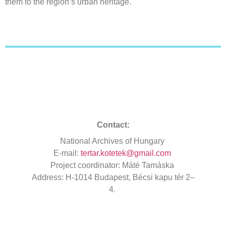
them
to
the
region’s
urban
heritage
.
Contact:
National
Archives
of Hungary
E-mail:
tertar.kotetek@gmail.com
Project
coordinator
: Máté Tamáska
Address
: H-1014 Budapest, Bécsi kapu tér 2–
4.