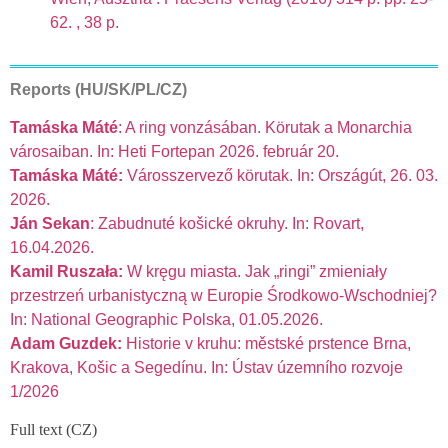
62. , 38 p.
Reports (HU/SK/PL/CZ)
Tamáska Máté
: A ring vonzásában. Körutak a Monarchia
városaiban. In: Heti Fortepan 2026. február 20.
Tamáska Máté:
Városszervező körutak. In: Országút, 26. 03.
2026.
Ján Sekan
: Zabudnuté košické okruhy. In: Rovart,
16.04.2026.
Kamil Ruszała:
W kręgu miasta. Jak „ringi” zmieniały
przestrzeń urbanistyczną w Europie Środkowo-Wschodniej?
In: National Geographic Polska, 01.05.2026.
Adam Guzdek:
Historie v kruhu: městské prstence Brna,
Krakova, Košic a Segedínu. In: Ústav územního rozvoje
1/2026
Full text (CZ)