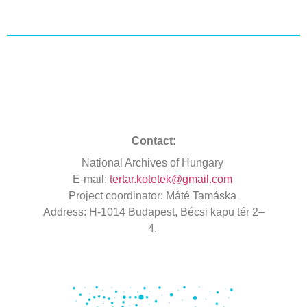
Contact:
National
Archives
of Hungary
E-mail:
tertar.kotetek@gmail.com
Project
coordinator
: Máté Tamáska
Address
: H-1014 Budapest, Bécsi kapu tér 2–
4.