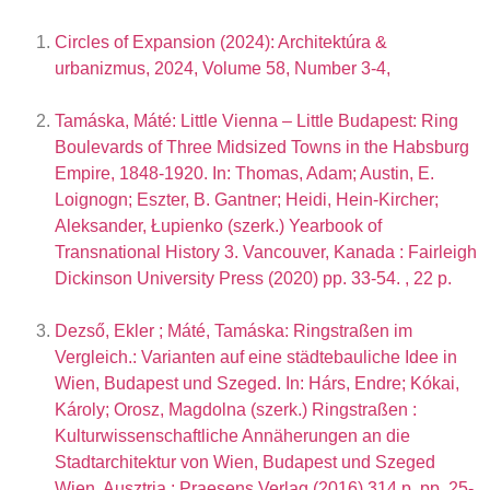
Circles of Expansion (2024): Architektúra &
urbanizmus, 2024, Volume 58, Number 3-4,
Tamáska, Máté: Little Vienna – Little Budapest: Ring
Boulevards of Three Midsized Towns in the Habsburg
Empire, 1848-1920. In: Thomas, Adam;
Austin, E.
Loignogn; Eszter, B. Gantner; Heidi, Hein-Kircher;
Aleksander, Łupienko (szerk.) Yearbook of
Transnational History 3. Vancouver, Kanada : Fairleigh
Dickinson University Press (2020) pp. 33-54. , 22 p.
Dezső, Ekler ; Máté, Tamáska: Ringstraßen im
Vergleich.: Varianten auf eine städtebauliche Idee in
Wien, Budapest und Szeged. In: Hárs, Endre; Kókai,
Károly; Orosz, Magdolna (szerk.) Ringstraßen :
Kulturwissenschaftliche Annäherungen an die
Stadtarchitektur von Wien, Budapest und Szeged
Wien, Ausztria : Praesens Verlag (2016) 314 p. pp. 25-