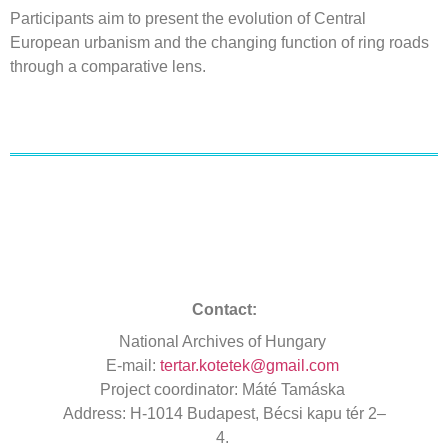
Participants
aim
to
present
the
evolution
of
Central
European
urbanism
and
the
changing
function
of ring
roads
through
a
comparative
lens
.
Contact:
National
Archives
of Hungary
E-mail:
tertar.kotetek@gmail.com
Project
coordinator
: Máté Tamáska
Address
: H-1014 Budapest, Bécsi kapu tér 2–
4.