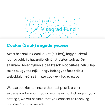
Cookie (Sütik) engedélyezése
Azért használunk cookie-kat (sütiket), hogy a lehető
The project is co-financed by the governments of
legnagyobb felhasználói élményt biztosítsuk az Ön
Czechia,
számára. Amennyiben a beállítások módosítása nélkül lép
Hungary, Poland and Slovakia through Visegrad Grants
tovább, úgy tekintjük, hogy beleegyezését adja a
from
weboldalunkról származó cookie-k fogadásába.
the International Visegrad Fund. The mission of the fund
is to advance
We use cookies to ensure the best possible user
ideas for sustainable regional cooperation in Central
experience for you. If you continue without changing your
Europe.
settings, we will assume that you consent to receiving
cookies from our website.